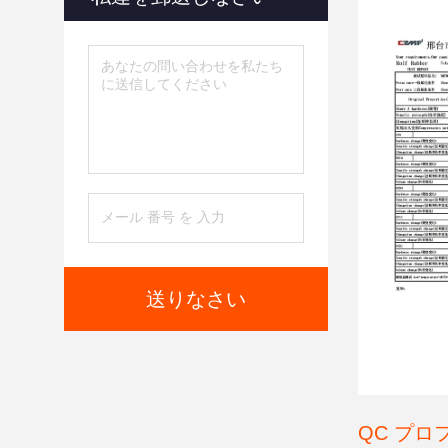
効用期限
送りなさい
QC プロ