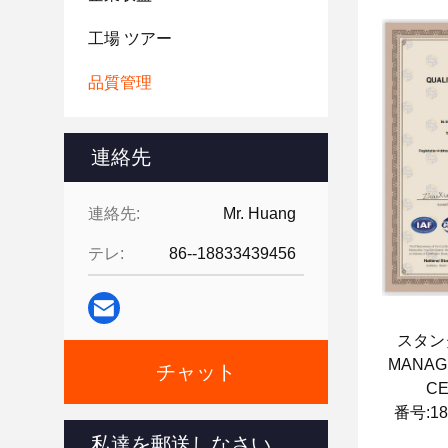
工場 ツアー
品質管理
連絡先
連絡先:
Mr. Huang
テレ:
86--18833439456
スタンダ
MANAG
チャット
CE
番号:18
発行日
私達を郵送しなさい