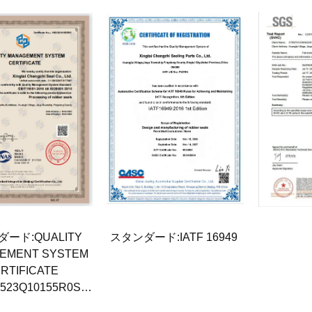
ード:QUALITY
スタンダード:IATF 16949
EMENT SYSTEM
RTIFICATE
523Q10155R0S
:2023-02-16