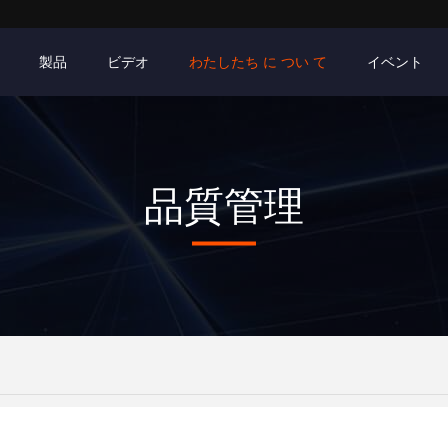
製品
ビデオ
わたしたち に つい て
イベント
品質管理