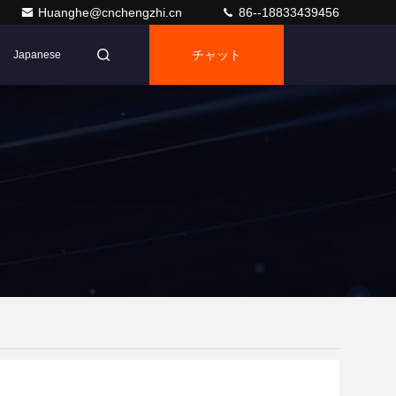
Huanghe@cnchengzhi.cn
86--18833439456
チャット
Japanese