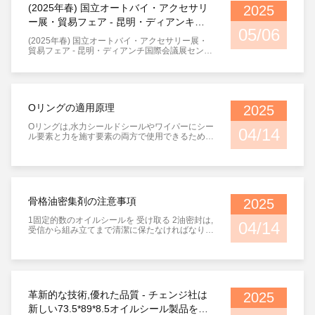
ル材料である.前者は低コストだが性能は限られ
めの動的密封要素としても使用できる.異なる条
ャフトや水力シリンダーのピストンなど. YX O
(2025年春) 国立オートバイ・アクセサリ
2025
ている.後者は性能が優れているがコストが高い.
件に応じて,それに合うように異なる材料を選択
リング 製品使用:回転式水力シリンダーのピスト
ー展・貿易フェア - 昆明・ディアンキ国
ポリテトラフッロエチレン油密封器は 油密封技
することができます. Oリングシールは,流体電源
ン密封に使用される. 適用範囲: TPU:一般水力シ
05/06
術における新たな発展方向を代表し 高技術な内
システムで使用される最も一般的なシール形式で
際大会
リンダー,一般設備の水力シリンダー. CPU:建設
(2025年春) 国立オートバイ・アクセサリー展・
容と優れた性能により 広く注目されています.
す.多くの流体電源システムでうまく機能します
機械用水力シリンダーと高温・高圧用油筒材料:
貿易フェア - 昆明・ディアンチ国際会議展センタ
が,注意深く使用する必要があります.Oリングは,
ポリウレタン TPU,CPU,ゴム 製品の硬さ:HS85
ー時間:2025年5月10日~12日地址: ユン南省昆明
変形したときにのみ動作します.OリングはOリン
±2°A 作業温度:TPU:-40~+80°C,CPU:-40~+120°
市 広東道 広東区5 - 5109 ブースXINGTAICHENG
グのような形で,シール溝に設置され,シール溝に
C 作業圧:≤32Mpa 作業介質:液体油,乳液 YX型穴
ZHISEAL CO.,LTD. 歓迎して来てください
隙間がないように圧迫され,液体や空気流を封じ
のためのバフルOリング 製品使用:この規格は,油
込めます.この単純な密封構造は 流体電源システ
筒の作業圧が16MPaを超える場合,または油筒が
ムでうまく機能します慎重に設計され 慎重に選
偏向的に緊張している場合,YX型密封リングで使
Oリングの適用原理
2025
択され 適切に設置されれば 実現できます 2Oリ
用するのに適しています.密封リングを保護する
ングシールの故障の理由と対策 (1) 装置の損傷 障
役割を果たします作業温度: -40~+100°C 作業介
Oリングは,水力シールドシールやワイパーにシー
害状態: 封印リングの一部または全部が整然と傷
04/14
質:液体油,乳液,水 製品硬さ:HS 92±5A 材料:PTFE
ル要素と力を施す要素の両方で使用できるため,
ついた. 障害の原因: 溝や他の部品の鋭い縁や角,
YX型Oリング 製品使用: 交換式液圧シリンダーの
さまざまな用途で広く使用されています.産業分
密封物の不適切なサイズ,密封物の硬さや弾性が
ピストン棒の密封に使用される 適用範囲: TPU:一
野では修理や保守のための単一のシールであろう
低すぎ,密封物の表面の汚れ. 解決策:鋭い縁や角を
般液圧シリンダー,一般設備の液圧シリンダー CP
と,品質保証を必要とする航空宇宙,自動車,一般産
外す; 溝の設計をより合理的にすること; 適切なサ
U:建設機械用水力シリンダーと高温・高圧用油筒
業などのアプリケーションであろうと,Oリングは
イズを持つシールを選択すること; 弾性や硬度が
材料:ポリウレタンTPU,CPU,ゴム 製品の硬さ:HS
使用されません.0型密封器は静的密封器の用途を
高いシールを選択すること. (2) カール障害状態:O
85±2°A 作業温度:TPU:-40~+80°C CPU:-40~+12
支配しています: 1. 放射性静電密封として使用さ
リングは明らかにカールされています. 障害の原
骨格油密集剤の注意事項
2025
0°C 作業圧:≤32Mpa,作業媒体は:水力油,乳液. Oリ
れます.例えば:シャフトの袖,密封蓋,パイプ,オイ
因: 設置によって引き起こされる,移動速度が低す
ングは優れた密封性能と長い使用寿命を持ってい
ルシリンダーの密封のために使用されます. 2軸
ぎ,材料が硬すぎ,弾力性が低すぎ,Oリングの表面
1固定的数のオイルシールを 受け取る 2油密封は,
ます. ダイナミック圧力密封の使用寿命は,従来の
04/14
静止シールとして使用されます. フレンズ,プレー
処理が不均等である解決法: 正確に設置し,高弾性
受信から組み立てまで清潔に保たなければなりま
ゴム密封製品の5〜10倍です.数十倍にもなります
ト,端蓋のシールなどです. ダイナミックアプリケ
材料を選択します.溝の設計と表面の仕上げを適
せん.オイルシールをチェックし,骨格オイルシー
特定の条件下で 密封ベースと同じ寿命を持つこ
ーションでは,Oリング図は中程度の負荷条件での
切に改善するできるだけサポートリングを使いま
ルの各部分の寸法がシャフトと空洞の寸法と一致
とができます Oリングの摩擦抵抗は小さいし,動
み推奨される.速度と圧力によって制限されるOリ
す (3) 過剰な圧縮 障害状態:Oリングの接触面は平
するかどうかを測定する.. 骨格油密封装置を設置
的摩擦力と静的摩擦力は同じで,これは "0"形のゴ
ング図は,一般的に以下に使用される: 1低負荷条
らで変形し,亀裂が伴いうる.障害原因:設計が不合
する前に,まず,シャフト直径のサイズと油密封装
ムリングの摩擦力の1/2-1/4 です.低速で低圧で動
件下でのピストン,ピストン棒,ピストンの密封 2
理である.熱や化学的介質による材料の変形解決
置の内径を比較してください. . 穴の大きさは,オ
く時の"爬行"現象を排除できる. Oリングは耐磨性
低速回転または螺旋式運動時のシール 軸,マンド
策: 溝の設計では,温度や化学的介質による材料の
イルシールの外径と幅に合致するものでなければ
が高く,密封面が磨かれた後に自動弾性補償機能
ル,回転電源入力軸.
革新的な技術,優れた品質 - チェンジ社は
2025
変形を考慮する必要があります. (4) 恒久的な圧縮
ならない.骨格オイルシールの唇が損傷または変
があります. Oリングの良い自己潤滑性能. 油のな
変形 障害状態:シールの接触面は平面の恒久的な
新しい73.5*89*8.5オイルシール製品を発
形しているかどうかを確認する.またその泉が離
い潤滑シールに使用することができます. Oリン