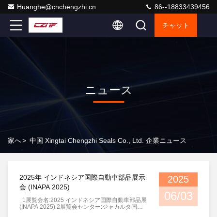
Huanghe@cnchengzhi.cn
86--18833439456
チャット
ニュース
家へ
>
中国 Xingtai Chengzhi Seals Co., Ltd. 企業ニュース
2025年 インドネシア国際自動車部品展示
2025
会 (INAPA 2025)
06/03
1展覧会名:2025 インドネシア国際自動車部品展
(INAPA 2025) 2展覧会センター:ジャカルタ国際
博覧会 (JIExpo) 3展示会館の住所:ゲドゥング・