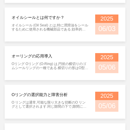
センター・ナイアガ・リート1アリーナ PRJケメ
イヨランジャカルタ10620 展覧会が成功しまし
た
オイルシールとは何ですか？
2025
オイルシール (Oil Seal) とは,特に潤滑油をシール
06/03
するために使用される機械部品である.効率的に,
潤滑を必要とするトランスミッションシステムの
一部と,力を出す部分を分離します.潤滑油の漏れ
を防止する 油密封機には様々な種類があり,特に
TC油密封機が一般的です.このオイルシールは完
全にゴムで包まれ 双唇のデザインと自己緊縮ス
プリングを持っています送電システムに信頼性の
オーリングの応用導入
2025
高い密封効果を提供します. 油密封剤を製造する
際には,ナイトリルゴム,フッ素ゴム,シリコンゴム,
Oリング Oリング (O-Ring) は,円状の横切りのゴ
05/06
アクリレートゴム,ポリウレタン,ポリテトラフッ
ムシールリングの一種である.横切りの形はO型で
素エチレンを含む様々な材料が広く使用されてい
あるため,Oリングゴムシールリングとも呼ばれ,O
ます.この 材料 は 独自の 特質 を 備える例えば,ニ
リングとも呼ばれ,Oリングは,O型で,O型で,O型
トリルゴムは熱耐性があり,耐磨性があり,様々な
で,O型で,O型で,O型で,O型で,O型で,O型で,O型
潤滑油で安定して動作できます. ポリアクリラー
で,O型で,O型で,O型で,O型で,O型で,O型で,O型
トゴムは,優れた油耐性で顕著ですが,耐熱性,耐着
で,O型で,O型で,O型で,O型で,O型で,O型で,O型
性フレアゴムは,老化耐性,熱耐性,油耐性により,ほ
で,O型で,O型で,O型で,O型で,O型で,O型で,O型
とんどすべての潤滑油に適しています.シリコン
Oリングの選択能力と障害分析
2025
で,O型で,O型で,O型で,O型で,O型で,O型で,O型
ゴム は 極端 な 温度 で も 長い間 性能 を 維持 す
で,O型で,O型で,O型で,O型で,O型で,O型で,O型
るポリテトラフッロエチレンは 化学的安定性,熱
O リングは通常,可能な限り大きな切断のO リン
05/06
で,O型で,O型で,O型で,O型で,O型19 世紀 中期 に
的安定性,そして自己潤滑性により 油密封材料に
グとして選択されます.同じ隙間の下で,隙間に押
登場 し まし たOリングは,低コスト,製造のシンプ
重要な位置を占めています 油密封材 の 選択 に
し込まれたO リングの体積は最大許容値よりも小
ルさ,信頼性の高い機能,シンプルな設置要件Oリ
は,作業 介質,作業 温度 範囲,および 唇 が 回転 軸
さくなければなりません. Oリングは円状のガ
ングは10メガパスカルの圧力を受ける.Oリング
に 従う 能力 などの 要因 が 徹底 的 に 考慮 さ れ
ムシールで,主に機械部品に使用され,静的条件下
は,部品間の相対的な動きがある場合,静的アプリ
る 必要 が あり ます.例えばニトリルゴムとフル
で液体およびガス状のメディアの漏れを防止しま
ケーションだけでなく,動的アプリケーションで
オロゴムは,一般的に使用される2つのオイルシー
す.Oリングは,軸間回転運動や低速回転運動のた
使用することができます.,例えば回転ポンプのシ