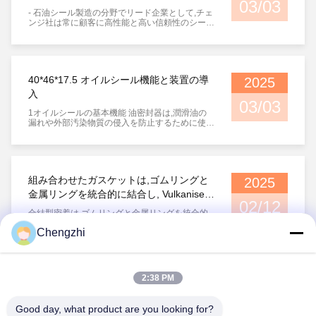
変形を示します.障害の原因:高圧;高温;材料は火化
03/03
れているか,または腐っているか,. 輸送中に油密封
グ Oリングの構造はシンプルで 設置も簡単です
表
処理を完了していない化学媒質で物質が過剰に膨
- 石油シール製造の分野でリード企業として,チェ
物が平らになり,外力によって圧迫され,衝撃を受
Oリング作業圧: 0〜300MPa 作業速度: ≤15m/s
張する. 解決策: 低変形率の材料を選択する.適切
ンジ社は常に顧客に高性能と高い信頼性のシール
け,その丸さを破壊することを防ぐ. 4. 組み立て前
作業温度: -55〜250度 Oリング用媒体は:水力油,
な溝設計; 材料が介質と互換性を確認する. (5) 化
ソリューションを提供することにコミットしてい
に,機械検査手順を行う,穴と軸の寸法が正しいか
ガス,水,泥,原油,乳液,水グリコール,酸.
学腐食による損傷の故障状態:化学腐食は,O環密
ます. 今日,73サイズで新しいオイルシール製品を
どうかを測定,特に内部のチャンファー,傾きがな
封体の様々な欠陥を引き起こし,泡,裂け目,小さな
発表します.5*89*8.5 より高品質のシールに対す
い必要があります.シャフトの端面と空洞は滑ら
穴,または変色などを引き起こす可能性がありま
る市場の多様なニーズを満たす. 製品 ハイライト:
かで清潔でなければならない組み立て部分には,
す.時には化学腐食は 物理的性質を計測すること
正確なサイズ,幅広い用途新しいオイルシール内
シャフトが設置されている部分に,シャフト,砂,鉄
40*46*17.5 オイルシール機能と装置の導
2025
でしか知れません障害の原因:材料が介質に合わ
径は73.5mm 外径は89mm 厚さは8.5mm中型お
のフィリング,その他の残骸がないこと (シャフ
ないか,温度が高すぎる.解決策:化学媒体の腐食に
よび大型機械機器のために設計され,建設機械な
ト)オイルシールの唇に不規則な損傷を引き起こ
入
耐久性のある材料を選択します. (6) 損害 障害状
どのさまざまなシナリオに適しています.自動車,
すシャッフリング部分には R 角を使用すること
03/03
態:Oリングシールがシール領域全体または部分に
農業機器,産業用トランスミッションシステム 高
が推奨されます. 5操作能力に関しては 手で感じ
1オイルシールの基本機能 油密封器は,潤滑油の
磨損により損傷し,シール表面に材料磨損の粒子
性能で耐久的で信頼性の高い材料 高品質のニト
て 滑らかで丸いかどうかを確認できます 6骨格
漏れや外部汚染物質の侵入を防止するために使用
が見つかる.障害の原因:封印の表面の仕上げは十
リルゴム (NBR) やフルーアゴム (FKM) 材料で作
油密封装置を設置する前に,紙を早すぎず,油密封
され,機械機器の回転軸に広く使用されています.
分ではない密封器は,密封器の表面処理が徹底し
られ,油性,高温性,耐磨性が優れています.厳しい労
装置の表面に残骸が粘着し,作業に繋がらないよ
2サイズ 内部直径 (ID): 40mm,軸径に一致する. 外
ていないため,密封器は相対的な動きを生み出し,
働条件下で安定した動作を保証する. 革新的なデ
うにしてください.骨格油密封装置 7.設置前, The
径 (OD): 46mm 収納孔に一致する. 厚さ (幅): 17.5
密封器の表面処理は徹底していない.溝の仕上げ
ザイン,優れた密封 洗油油漏れや外部汚染物質の
Skeleton Oil Seal Should Be Smeared With Lithi
Mm,設置スペースを決定します. 3材料と種類 材
を改善する磨きを起こす部品や環境をきれいにし
侵入を効果的に防止し 機器の使用寿命を延長し
Um Ester Added With Molybdenum Disulfide In A
料:通常使用されるニトリルゴム (NBR),フッ素ゴ
組み合わせたガスケットは,ゴムリングと
ます (7) 爆破障害状態: O リングの表面に泡,穴,傷
2025
ますメンテナンスコストを削減します. 厳格な品
N Appropriate Amount Between The Lips To Prev
ム (FKM) など,作業環境に応じて. タイプ:単唇ま
跡が現れ,圧力が非常に高ければ,材料は介質中の
質検査,品質保証各オイルシールが厳格な品質検
Ent Dry Grinding Of The Lips When The Shaft St
たは双唇,単唇は油漏れを防ぎ,双唇は防塵機能を
金属リングを統合的に結合し, Vulkanised
ガスを吸収します.圧力が急激に下がると材料に
査を受け 寸法精度と性能が業界トップレベルに
Arts Instantaneously And Affect The Interference
持っています. 4設置と保守 設置: 油密封器 に 損
02/12
から作られています.
吸収されたガスは急速に枯渇し,Oリングシールリ
達することを保証し 顧客に心配のない使用体験
Of The Lips. 油密封装置が設置されている油密封
傷 を 及ぼす こと を 避ける ため に,シャフト と
合結型密着は,ゴムリングと金属リングを統合的
ングの皮膚が爆発する. 障害の原因:圧力が急速に
を提供します 市場適用: 新しい73.5898.5 オイル
装置の座席が直ちに設置されていない場合オイル
箱 が 清潔 で ある こと を 確かめ て ください. メ
に結合し,火熱化して作られています.これはスレ
変化します.材料の硬さと弾性も低すぎる解圧速
シール は,以下に広く使用できる: エンジニアリン
シールに異物物が粘着するのを防ぐために布で覆
ンテナンスの ため: 定期 的 に チェック し,油密封
Chengzhi
ッドとフレンズ接続を密着するために使用される
度を減らすため,より高い硬さとより良い弾性を
グ機械:掘削機,積載機など. 自動車産業:ギアボッ
うことが推奨されます.リチウム油脂で覆われた
器 を 代用 し て ください.
密着リングです.リングには金属のリングとゴム
持つ材料を選択します. (8) 廃棄物汚染 障害状態:
クス,エンジンなど 農業用機器: トラクター,収穫
手や道具は清潔でなければならない. 8. 骨格オイ
ガスケットが含まれています. 使用説明書 これは,
Oリングの部分に異物があります.障害原因:生産
機など 工業用機器:ポンプ,減速機など 顧客価値
ルシールが平らに設置され,傾き現象がないべき
溶接,フェルル,拡張管の関節,スクリュープラグ,パ
1
2
プロセスが環境によって汚染されています.材料
チェンジ社は常に顧客に 焦点を当てていますし
です. 設置のために水力装置またはソケットツー
イプラインシステム内の機械装置の圧力システム
2:38 PM
が腐食したり反応したり解決法: 生産とパッケー
かし,最適化された設計によって,設置の困難と保
ルを使用することが推奨されます.圧力は高すぎ
密封に適しています.油の漏れを防ぐためにシン
ジングに必要な清潔度を示し,生産中に環境管理
守コストを削減します顧客にとってより大きな価
ない速度が均等でゆっくりと 9フレームオイルシ
プルな構造,高密封効率,低価格により,機械製造に
を強化する.Oリングの輸送と使用. (9) 熱性腐食
値を創造します チェンジ会社について チェンジ
ールのこの時間インストールされたマシンのため
広く使用されています. テクニカルデータ 作業圧:
Good day, what product are you looking for?
障害状態: O リングの高温接触面は放射性裂け目
社は2013年に設立され,研究開発,生産と石油シー
に,追跡を容易にするためにそれをマークし,すべ
≤40 Mpa 温度: -25°C ~ +100°C 中間:水力油 材料