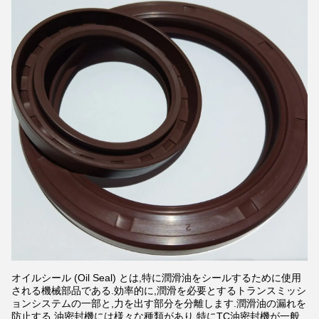
オイルシール (Oil Seal) とは,特に潤滑油をシールするために使用
される機械部品である.効率的に,潤滑を必要とするトランスミッシ
ョンシステムの一部と,力を出す部分を分離します.潤滑油の漏れを
防止する 油密封機には様々な種類があり,特にTC油密封機が一般