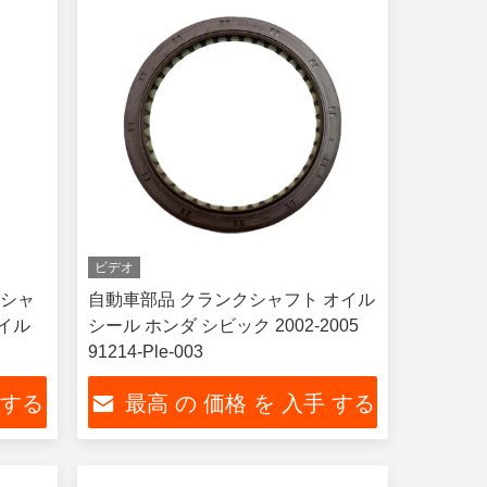
ビデオ
クシャ
自動車部品 クランクシャフト オイル
オイル
シール ホンダ シビック 2002-2005
91214-Ple-003
 する
最高 の 価格 を 入手 する