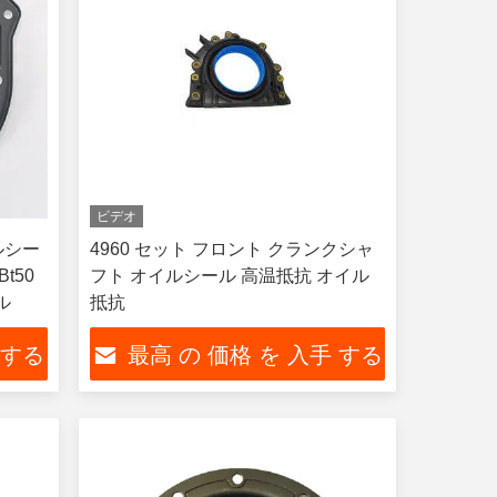
ビデオ
ルシー
4960 セット フロント クランクシャ
Bt50
フト オイルシール 高温抵抗 オイル
ル
抵抗
 する
最高 の 価格 を 入手 する