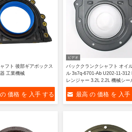
ビデオ
ャフト 後部ギアボックス
バッククランクシャフト オイ
器 工業機械
ル 3s7q-6701-Ab U202-11-312 
レンジャー 3.2L 2.2L 機械シー
 の 価格 を 入手 する
最高 の 価格 を 入手