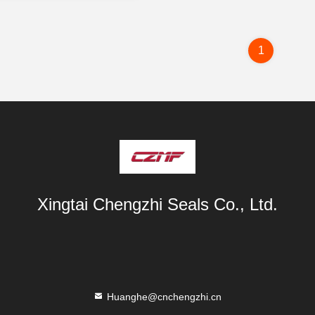
1
Xingtai Chengzhi Seals Co., Ltd.
Huanghe@cnchengzhi.cn