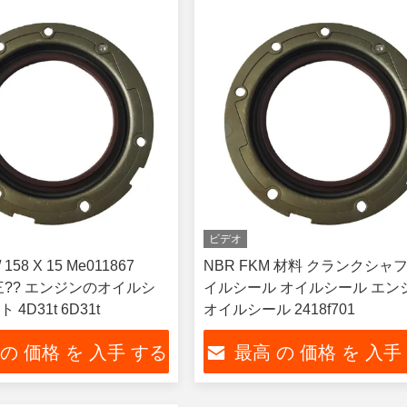
ビデオ
/ 158 X 15 Me011867
NBR FKM 材料 クランクシャフ
e 三?? エンジンのオイルシ
イルシール オイルシール エン
4D31t 6D31t
オイルシール 2418f701
 の 価格 を 入手 する
最高 の 価格 を 入手