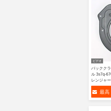
ビデオ
バッククラ
ル 3s7q-67
レンジャー 3
最高