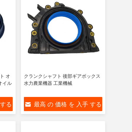
フト オ
クランクシャフト 後部ギアボックス
オイル
水力農業機器 工業機械
 する
最高 の 価格 を 入手 する