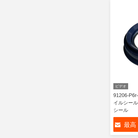
ビデオ
91206-P
イルシール
シール
最高