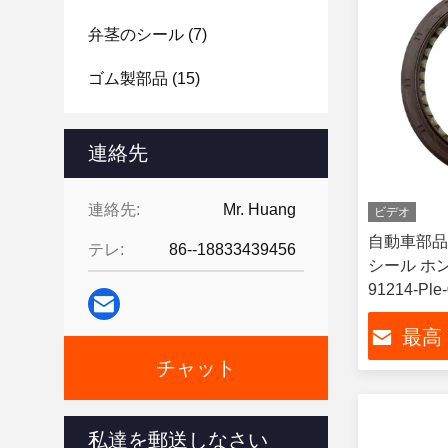
弁茎のシール
(7)
ゴム製部品
(15)
連絡先
連絡先:
Mr. Huang
ビデオ
自動車部品
テレ:
86--18833439456
シール ホンダ
91214-Ple
最高
チャット
私達を郵送しなさい