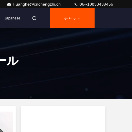
Huanghe@cnchengzhi.cn
86--18833439456
チャット
Japanese
ール