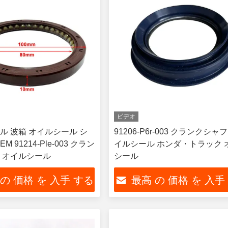
ビデオ
ル 波箱 オイルシール シ
91206-P6r-003 クランクシャ
M 91214-Ple-003 クラン
イルシール ホンダ・トラック 
 オイルシール
シール
 の 価格 を 入手 する
最高 の 価格 を 入手