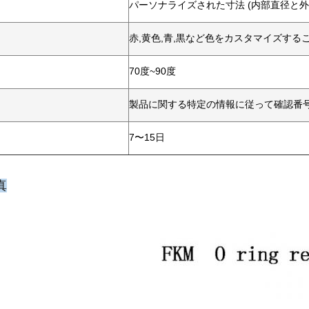
パーソナライズされた寸法 (内部直径と
赤,黄色,青,黒など色をカスタマイズする
70度~90度
製品に関する特定の情報に従って確認番
7〜15日
真