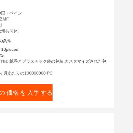
中国・ベイン
ZMF
1
欧州共同体
の条件
0pieces
CS
詳細: 紙巻とプラスチック袋の包装,カスタマイズされた包
ヶ月あたりの100000000 PC
の 価格 を 入手 する