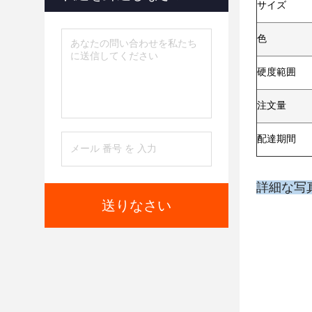
サイズ
色
硬度範囲
注文量
配達期間
詳細な写
送りなさい