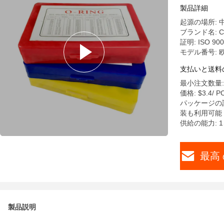
製品詳細
起源の場所: 
ブランド名: C
証明: ISO 900
モデル番号: 
支払いと送料
最小注文数量: 1
価格: $3.4/ P
パッケージの
装も利用可能
供給の能力: 1
最高 
製品説明