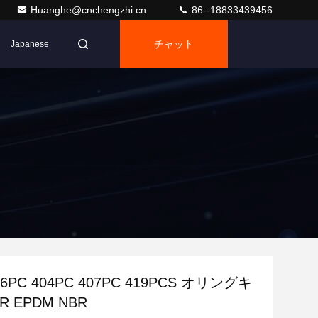
Huanghe@cnchengzhi.cn
86--18833439456
チャット
Japanese
86PC 404PC 407PC 419PCS オリングキ
R EPDM NBR