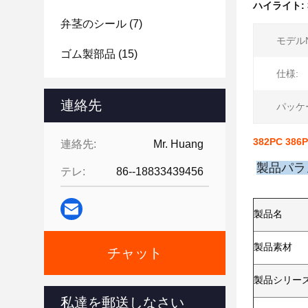
ハイライト:
弁茎のシール
(7)
モデルN
ゴム製部品
(15)
仕様:
連絡先
パッケ
382PC 38
連絡先:
Mr. Huang
製品パラ
テレ:
86--18833439456
製品名
製品素材
チャット
製品シリー
私達を郵送しなさい