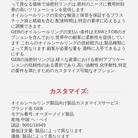
って異なる価格で油密封リングは,密封のニーズに費用対効
果の高いソリューションを提供します.
オイルシールリングの安全な輸送と保管を保証するプラス
チック袋と紙箱を含む.配達時間は,特定の要求に応えるよう
に調整できます..
GEBのオイルシールリングの支払い条件は,EXWとFOBのオ
プションを含んでおり,世界中の顧客に柔軟性を提供してい
ます.これらのオイルシールリングの供給能力は,製品種類に
よって異なります.顧客が必要な量を 適時に入手できるよう
にする.
GEBの油密封リングは,様々な産業における密封アプリケー
ションの信頼性のある選択であり,高い油耐性,化学耐性,特定
の要件を満たすためのカスタマイズ可能なオプション.
カスタマイズ:
オイルシールリング製品向け製品カスタマイズサービス:
ブランド名:GEB
モデル番号: オーダーメイド製品
産地:中国 ヘ・ベイ
認証: 9001/16949
最低注文量: 製品によって異なります
価格: 製品によって異なります