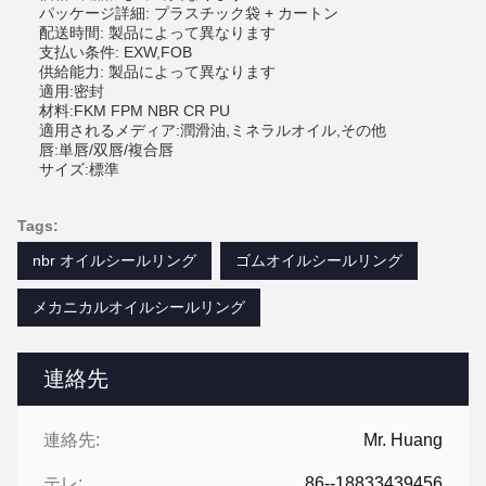
パッケージ詳細: プラスチック袋 + カートン
配送時間: 製品によって異なります
支払い条件: EXW,FOB
供給能力: 製品によって異なります
適用:密封
材料:FKM FPM NBR CR PU
適用されるメディア:潤滑油,ミネラルオイル,その他
唇:単唇/双唇/複合唇
サイズ:標準
Tags:
nbr オイルシールリング
ゴムオイルシールリング
メカニカルオイルシールリング
連絡先
連絡先:
Mr. Huang
テレ:
86--18833439456