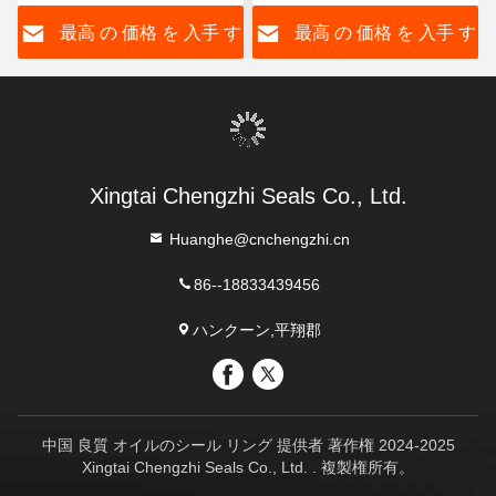
320 X 15 16 20
す
最高 の 価格 を 入手 す
最高 の 価格 を 入手 す
る
る
Xingtai Chengzhi Seals Co., Ltd.
Huanghe@cnchengzhi.cn
86--18833439456
ハンクーン,平翔郡
中国 良質 オイルのシール リング 提供者 著作権 2024-2025
Xingtai Chengzhi Seals Co., Ltd. . 複製権所有。