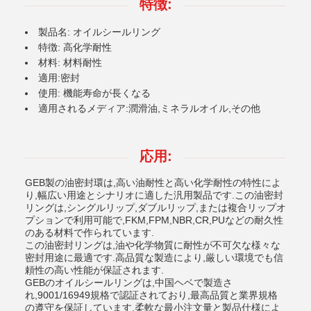
特徴:
製品名: オイルシールリング
特徴: 高化学耐性
材料: 材料耐性
適用:密封
使用: 機能寿命が長くなる
適用されるメディア:潤滑油,ミネラルオイル,その他
応用:
GEB製の油密封環は,高い油耐性と高い化学耐性の特性によ
り,幅広い用途とシナリオに適した汎用製品です.この油密封
リングは,シングルリップ,ダブルリップ,または複合リップオ
プションで利用可能で,FKM,FPM,NBR,CR,PUなどの耐久性
のある材料で作られています.
この油密封リングは,油や化学物質に耐性が不可欠な様々な
密封用途に最適です.高品質な製造により,厳しい環境でも信
頼性の高い性能が保証されます.
GEBのオイルシールリングは,中国ヘベで製造さ
れ,9001/16949規格で認証されており,最高品質と業界規格
の遵守を保証しています.柔軟な最小注文量と製品仕様によ