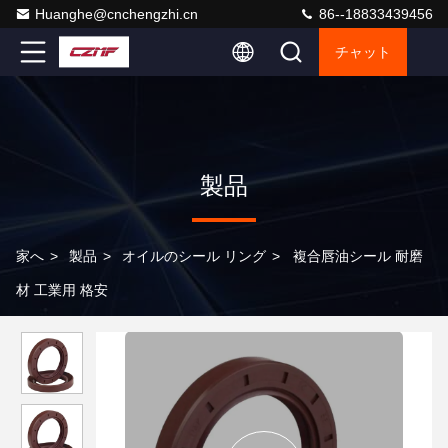
Huanghe@cnchengzhi.cn
86--18833439456
チャット
製品
家へ
>
製品
>
オイルのシール リング
>
複合唇油シール 耐磨
材 工業用 格安