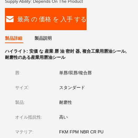
Supply Ability: Depends On The Product
最高 の 価格 を 入手 する
製品詳細
製品説明
ハイライト:
安価 な 産業 唇 油 密封 器
,
複合工業用唇油シール
,
耐磨性のある産業用唇油シール
唇:
単唇/双唇/複合唇
サイズ:
スタンダード
製品:
耐磨性
オイル抵抗性:
高い
マテリア:
FKM FPM NBR CR PU