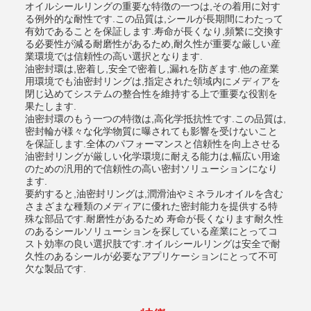
オイルシールリングの重要な特徴の一つは,その着用に対す
る例外的な耐性です.この品質は,シールが長期間にわたって
有効であることを保証します.寿命が長くなり,頻繁に交換す
る必要性が減る耐磨性があるため,耐久性が重要な厳しい産
業環境では信頼性の高い選択となります.
油密封環は,密着し,安全で密着し,漏れを防ぎます.他の産業
用環境でも油密封リングは,指定された領域内にメディアを
閉じ込めてシステムの整合性を維持する上で重要な役割を
果たします.
油密封環のもう一つの特徴は,高化学抵抗性です.この品質は,
密封輪が様々な化学物質に曝されても影響を受けないこと
を保証します.全体のパフォーマンスと信頼性を向上させる
油密封リングが厳しい化学環境に耐える能力は,幅広い用途
のための汎用的で信頼性の高い密封ソリューションになり
ます.
要約すると,油密封リングは,潤滑油やミネラルオイルを含む
さまざまな種類のメディアに優れた密封能力を提供する特
殊な部品です.耐磨性があるため 寿命が長くなります耐久性
のあるシールソリューションを探している産業にとってコ
スト効率の良い選択肢です.オイルシールリングは安全で耐
久性のあるシールが必要なアプリケーションにとって不可
欠な製品です.