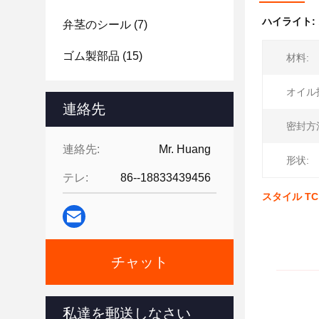
ハイライト:
弁茎のシール
(7)
ゴム製部品
(15)
材料:
オイル
連絡先
密封方
連絡先:
Mr. Huang
形状:
テレ:
86--18833439456
スタイル T
チャット
私達を郵送しなさい