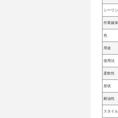
シーリ
作業媒
色
用途
使用法
柔軟性
形状
耐油性
スタイ