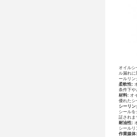
オイルシ
ル漏れに
ールリン
柔軟性:
条件下や
材料:
オ
優れたシ
シーリン
シールを
証されま
耐油性:
シールリ
作業媒体