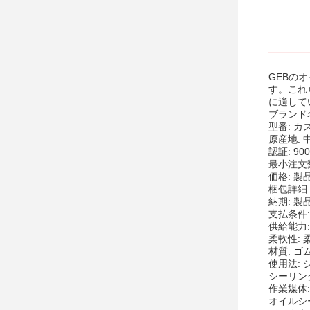
GEBの
す。これ
に適して
ブランド名
型番: 
原産地: 
認証: 900
最小注文
価格: 製
梱包詳細:
納期: 製
支払条件:
供給能力
柔軟性: 
材質: ゴ
使用法: 
シーリン
作業媒体
オイルシ