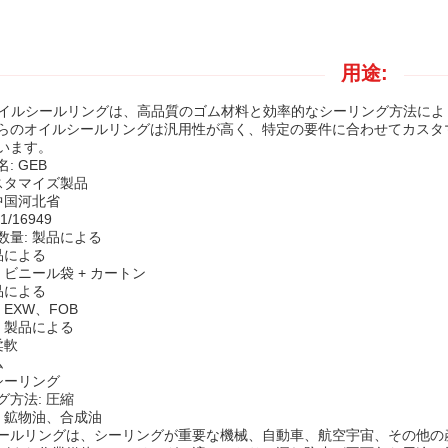
用途:
オイルシールリングは、高品質のゴム材料と効率的なシーリング方法に
らのオイルシールリングは汎用性が高く、特定の要件に合わせてカスタ
います。
: GEB
カスタマイズ製品
中国河北省
1/16949
数量: 製品による
品による
 ビニール袋 + カートン
品による
 EXW、FOB
: 製品による
柔軟
ム
シーリング
グ方法: 圧縮
: 鉱物油、合成油
ールリングは、シーリングが重要な機械、自動車、航空宇宙、その他の