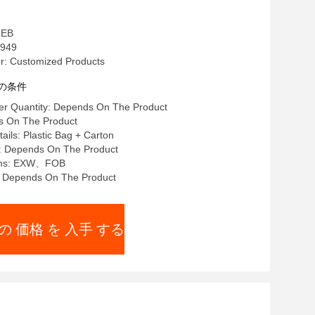
EB
949
: Customized Products
の条件
r Quantity: Depends On The Product
 On The Product
ails: Plastic Bag + Carton
e: Depends On The Product
rms: EXW、FOB
y: Depends On The Product
の 価格 を 入手 する