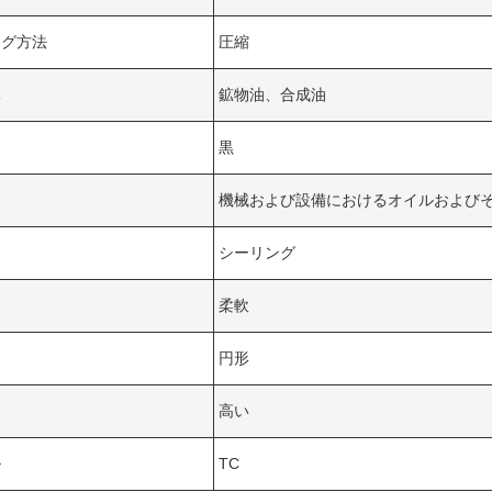
ング方法
圧縮
体
鉱物油、合成油
黒
機械および設備におけるオイルおよび
シーリング
柔軟
円形
高い
ル
TC