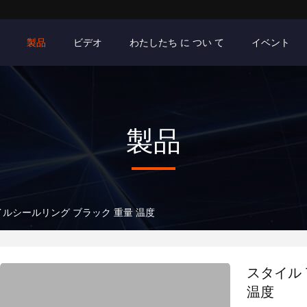
製品
ビデオ
わたしたち に つい て
イベント
製品
オイルシールリング ブラック 重量 温度
スタイル 
温度